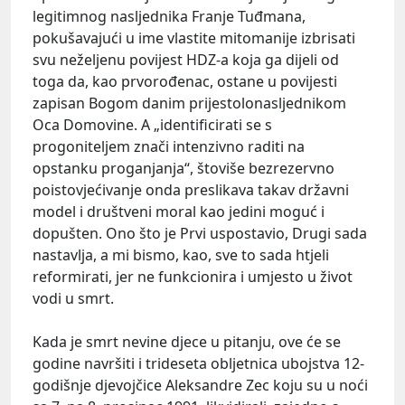
legitimnog nasljednika Franje Tuđmana,
pokušavajući u ime vlastite mitomanije izbrisati
svu neželjenu povijest HDZ-a koja ga dijeli od
toga da, kao prvorođenac, ostane u povijesti
zapisan Bogom danim prijestolonasljednikom
Oca Domovine. A „identificirati se s
progoniteljem znači intenzivno raditi na
opstanku proganjanja“, štoviše bezrezervno
poistovjećivanje onda preslikava takav državni
model i društveni moral kao jedini moguć i
dopušten. Ono što je Prvi uspostavio, Drugi sada
nastavlja, a mi bismo, kao, sve to sada htjeli
reformirati, jer ne funkcionira i umjesto u život
vodi u smrt.
Kada je smrt nevine djece u pitanju, ove će se
godine navršiti i trideseta obljetnica ubojstva 12-
godišnje djevojčice Aleksandre Zec koju su u noći