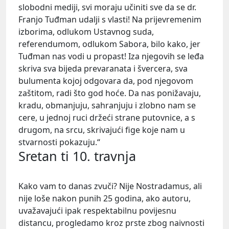
slobodni mediji, svi moraju učiniti sve da se dr.
Franjo Tuđman udalji s vlasti! Na prijevremenim
izborima, odlukom Ustavnog suda,
referendumom, odlukom Sabora, bilo kako, jer
Tuđman nas vodi u propast! Iza njegovih se leđa
skriva sva bijeda prevaranata i švercera, sva
bulumenta kojoj odgovara da, pod njegovom
zaštitom, radi što god hoće. Da nas ponižavaju,
kradu, obmanjuju, sahranjuju i zlobno nam se
cere, u jednoj ruci držeći strane putovnice, a s
drugom, na srcu, skrivajući fige koje nam u
stvarnosti pokazuju.“
Sretan ti 10. travnja
Kako vam to danas zvuči? Nije Nostradamus, ali
nije loše nakon punih 25 godina, ako autoru,
uvažavajući ipak respektabilnu povijesnu
distancu, progledamo kroz prste zbog naivnosti