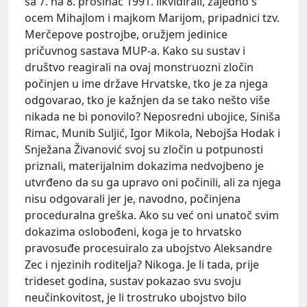
sa 7. na 8. prosinac 1991. likvidirali, zajedno s
ocem Mihajlom i majkom Marijom, pripadnici tzv.
Merčepove postrojbe, oružjem jedinice
pričuvnog sastava MUP-a. Kako su sustav i
društvo reagirali na ovaj monstruozni zločin
počinjen u ime države Hrvatske, tko je za njega
odgovarao, tko je kažnjen da se tako nešto više
nikada ne bi ponovilo? Neposredni ubojice, Siniša
Rimac, Munib Suljić, Igor Mikola, Nebojša Hodak i
Snježana Živanović svoj su zločin u potpunosti
priznali, materijalnim dokazima nedvojbeno je
utvrđeno da su ga upravo oni počinili, ali za njega
nisu odgovarali jer je, navodno, počinjena
proceduralna greška. Ako su već oni unatoč svim
dokazima oslobođeni, koga je to hrvatsko
pravosuđe procesuiralo za ubojstvo Aleksandre
Zec i njezinih roditelja? Nikoga. Je li tada, prije
trideset godina, sustav pokazao svu svoju
neučinkovitost, je li trostruko ubojstvo bilo