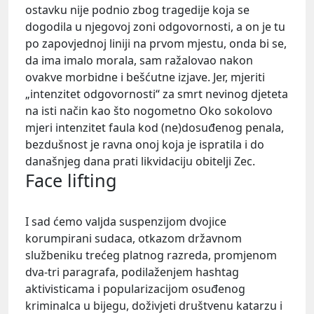
ostavku nije podnio zbog tragedije koja se
dogodila u njegovoj zoni odgovornosti, a on je tu
po zapovjednoj liniji na prvom mjestu, onda bi se,
da ima imalo morala, sam ražalovao nakon
ovakve morbidne i bešćutne izjave. Jer, mjeriti
„intenzitet odgovornosti“ za smrt nevinog djeteta
na isti način kao što nogometno Oko sokolovo
mjeri intenzitet faula kod (ne)dosuđenog penala,
bezdušnost je ravna onoj koja je ispratila i do
današnjeg dana prati likvidaciju obitelji Zec.
Face lifting
I sad ćemo valjda suspenzijom dvojice
korumpirani sudaca, otkazom državnom
službeniku trećeg platnog razreda, promjenom
dva-tri paragrafa, podilaženjem hashtag
aktivisticama i popularizacijom osuđenog
kriminalca u bijegu, doživjeti društvenu katarzu i