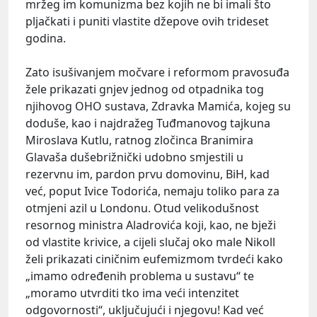
mržeg im komunizma bez kojih ne bi imali što
pljačkati i puniti vlastite džepove ovih trideset
godina.
Zato isušivanjem močvare i reformom pravosuđa
žele prikazati gnjev jednog od otpadnika tog
njihovog OHO sustava, Zdravka Mamića, kojeg su
doduše, kao i najdražeg Tuđmanovog tajkuna
Miroslava Kutlu, ratnog zločinca Branimira
Glavaša dušebrižnički udobno smjestili u
rezervnu im, pardon prvu domovinu, BiH, kad
već, poput Ivice Todorića, nemaju toliko para za
otmjeni azil u Londonu. Otud velikodušnost
resornog ministra Aladrovića koji, kao, ne bježi
od vlastite krivice, a cijeli slučaj oko male Nikoll
želi prikazati ciničnim eufemizmom tvrdeći kako
„imamo određenih problema u sustavu“ te
„moramo utvrditi tko ima veći intenzitet
odgovornosti“, uključujući i njegovu! Kad već