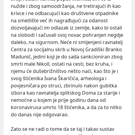
nužde i zbog samoodržanja, ne tretirajući ih kao
krivce i ne odbacujući kao društvene otpadnike
na smetlište već ih nagrađujući za odanost
dozvoljavajući im odlazak iz zemlje, kako bi ostali
na slobodi i sačuvali svoj novac pohranjen negdje
daleko, na sigurnom. Neće ni smijenjeni ravnatelj
Centra za socijalnu skrb u Novoj Gradiški Branko
Madunić, jedini koji je do sada sankcioniran zbog
smrti male Nikoll, ostati na cesti, bez kruha, i
njemu će dušebrižništvo nešto naći, kao što je i
svog štićenika Ivana Škaričića, arheologa i
povjesničara po struci, zbrinulo nakon gubitka
izbora kao ravnatelja splitskog Doma za starije i
nemoćne u kojem je prije godinu dana od
koronavirusa umrlo 18 štićenika, a da za to nitko
do danas nije odgovarao.
Zato se ne radi o tome da se taj i takav sustav