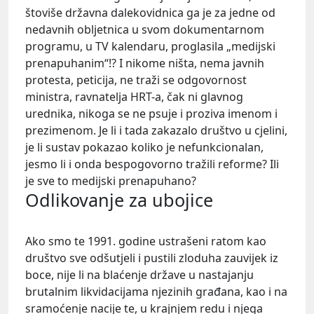
štoviše državna dalekovidnica ga je za jedne od
nedavnih obljetnica u svom dokumentarnom
programu, u TV kalendaru, proglasila „medijski
prenapuhanim“!? I nikome ništa, nema javnih
protesta, peticija, ne traži se odgovornost
ministra, ravnatelja HRT-a, čak ni glavnog
urednika, nikoga se ne psuje i proziva imenom i
prezimenom. Je li i tada zakazalo društvo u cjelini,
je li sustav pokazao koliko je nefunkcionalan,
jesmo li i onda bespogovorno tražili reforme? Ili
je sve to medijski prenapuhano?
Odlikovanje za ubojice
Ako smo te 1991. godine ustrašeni ratom kao
društvo sve odšutjeli i pustili zloduha zauvijek iz
boce, nije li na blaćenje države u nastajanju
brutalnim likvidacijama njezinih građana, kao i na
sramoćenje nacije te, u krajnjem redu i njega