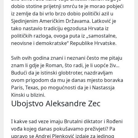
dobio stotine prijetnji smrću te je morao pobjeći
iz zemlje da bi vrlo brzo dobio politički azil u
Sjedinjenim Američkim Državama. Latković je
tako nastavio tradiciju egzodusa Hrvata iz
političkih razloga, ovoga puta iz „samostalne,
neovisne i demokratske“ Republike Hrvatske.
Svih ovih godina znani i neznani često me pitaju
znam li gdje je Roman, što radi, je li uopće živ…
Budući da je istinski globtroter, nazdravljam
ovom prigodom da mu je danas mjesto boravka
Paris, Texas, po mogućnosti da je i Nastassja
Kinski u blizini.
Ubojstvo Aleksandre Zec
I kakve sad veze imaju Brutalni diktator i Rođeni
vođa kojeg danas pokušavamo preživjeti? Pa
upravo se Andrej Plenković izdaje za jedinog