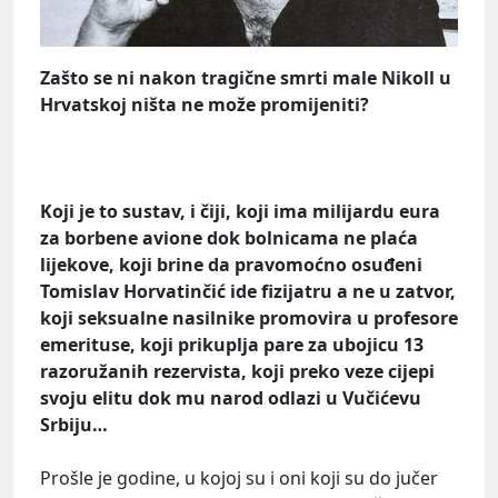
Zašto se ni nakon tragične smrti male Nikoll u
Hrvatskoj ništa ne može promijeniti?
Koji je to sustav, i čiji, koji ima milijardu eura
za borbene avione dok bolnicama ne plaća
lijekove, koji brine da pravomoćno osuđeni
Tomislav Horvatinčić ide fizijatru a ne u zatvor,
koji seksualne nasilnike promovira u profesore
emerituse, koji prikuplja pare za ubojicu 13
razoružanih rezervista, koji preko veze cijepi
svoju elitu dok mu narod odlazi u Vučićevu
Srbiju…
Prošle je godine, u kojoj su i oni koji su do jučer