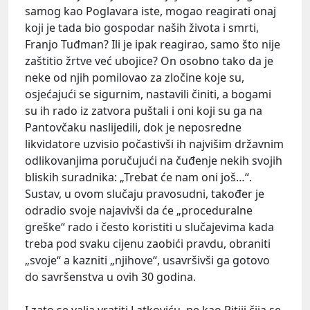
samog kao Poglavara iste, mogao reagirati onaj
koji je tada bio gospodar naših života i smrti,
Franjo Tuđman? Ili je ipak reagirao, samo što nije
zaštitio žrtve već ubojice? On osobno tako da je
neke od njih pomilovao za zločine koje su,
osjećajući se sigurnim, nastavili činiti, a bogami
su ih rado iz zatvora puštali i oni koji su ga na
Pantovčaku naslijedili, dok je neposredne
likvidatore uzvisio počastivši ih najvišim državnim
odlikovanjima poručujući na čuđenje nekih svojih
bliskih suradnika: „Trebat će nam oni još…“.
Sustav, u ovom slučaju pravosudni, također je
odradio svoje najavivši da će „proceduralne
greške“ rado i često koristiti u slučajevima kada
treba pod svaku cijenu zaobići pravdu, obraniti
„svoje“ a kazniti „njihove“, usavršivši ga gotovo
do savršenstva u ovih 30 godina.
I zato se valja vratiti Latkoviću, ne kao Pitiji čija se