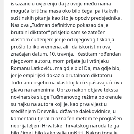
iskazane u uvjerenju da je ovdje među nama
moguća kritična masa oko bilo čega, pa i takvih
suštinskih pitanja kao što je opoziv predsjednika.
Naslova „Tuđman definitivno pokazao da je
brutalni diktator“ prisjetio sam se zatečen
vlastitim čuđenjem jer je od njegovog tiskanja
prošlo toliko vremena, ali i da iskoristim ovaj
značajan datum, 10. travnja, i čestitam rođendan
njegovom autoru, mom prijatelju i vršnjaku
Romanu Latkoviću, ma gdje bio! Da, ma gdje bio,
jer je empirijski dokaz o brutalnom diktatoru
Tuđmanu osjetio na vlastitoj koži spašavajući živu
glavu na ramenima. Ubrzo nakon objave teksta
novinarske sluge Tuđmanovog režima pokrenule
su hajku na autora koji je, kao prva vijest u
središnjem Dnevniku državne dalekovidnice, u
komentaru-tjeralici označen metom te proglašen
neprijateljem Hrvatske i hrvatskog naroda te ga
bilo čime i bilo kako valja uništiti. Nakon toga je