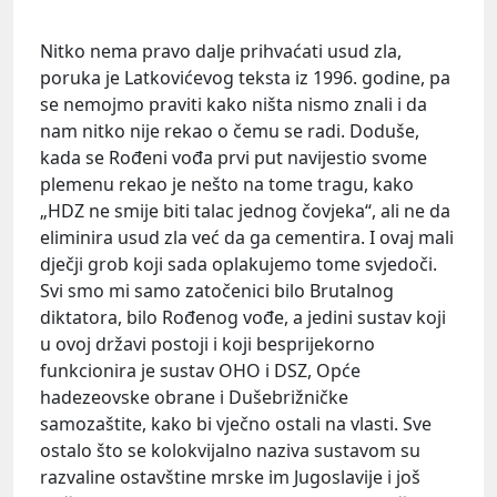
Nitko nema pravo dalje prihvaćati usud zla,
poruka je Latkovićevog teksta iz 1996. godine, pa
se nemojmo praviti kako ništa nismo znali i da
nam nitko nije rekao o čemu se radi. Doduše,
kada se Rođeni vođa prvi put navijestio svome
plemenu rekao je nešto na tome tragu, kako
„HDZ ne smije biti talac jednog čovjeka“, ali ne da
eliminira usud zla već da ga cementira. I ovaj mali
dječji grob koji sada oplakujemo tome svjedoči.
Svi smo mi samo zatočenici bilo Brutalnog
diktatora, bilo Rođenog vođe, a jedini sustav koji
u ovoj državi postoji i koji besprijekorno
funkcionira je sustav OHO i DSZ, Opće
hadezeovske obrane i Dušebrižničke
samozaštite, kako bi vječno ostali na vlasti. Sve
ostalo što se kolokvijalno naziva sustavom su
razvaline ostavštine mrske im Jugoslavije i još