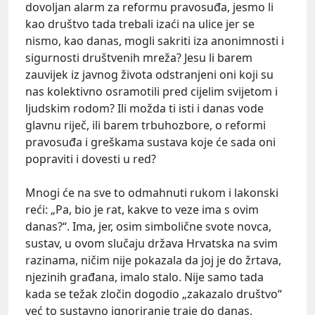
dovoljan alarm za reformu pravosuđa, jesmo li
kao društvo tada trebali izaći na ulice jer se
nismo, kao danas, mogli sakriti iza anonimnosti i
sigurnosti društvenih mreža? Jesu li barem
zauvijek iz javnog života odstranjeni oni koji su
nas kolektivno osramotili pred cijelim svijetom i
ljudskim rodom? Ili možda ti isti i danas vode
glavnu riječ, ili barem trbuhozbore, o reformi
pravosuđa i greškama sustava koje će sada oni
popraviti i dovesti u red?
Mnogi će na sve to odmahnuti rukom i lakonski
reći: „Pa, bio je rat, kakve to veze ima s ovim
danas?“. Ima, jer, osim simbolične svote novca,
sustav, u ovom slučaju država Hrvatska na svim
razinama, ničim nije pokazala da joj je do žrtava,
njezinih građana, imalo stalo. Nije samo tada
kada se težak zločin dogodio „zakazalo društvo“
već to sustavno ignoriranje traje do danas,