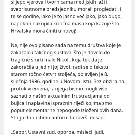
slijepo vjerovali tvornicama medijskih laži i
sveprisutnome predsjedniku morali progledati, i
te se godine, iako je to jasno već jako, jako dugo,
napokon nakupila kritična masa koja kazuje što
Hrvatska mora činiti u novoj!
Ne, nije ovo pisano sada na temu društva koje je
zakazalo i faličnog sustava, što je dovelo do
tragične smrti male Nikoll, koja tek da je i
zakoračila u jedini joj život, radi se o tekstu
starom točno četvrt stoljeća, objavljen je 8.
siječnja 1996. godine u Novom listu. Bez obzira na
protok vremena, iz njega bismo mogli više
saznati o našim aktualnim frustracijama od
bujica i naplavina ispraznih riječi kojima smo
poput elementarne nepogode izloženi ovih dana.
Stoga dopustimo autoru da završi misao:
„Sabor, Ustavni sud, oporba, misleći ljudi,