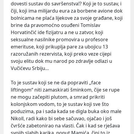
dovesti sustav do savršenstva!? Koji je to sustav, i
čiji, koji ima milijardu eura za borbene avione dok
bolnicama ne plaća lijekove za svoje građane, koji
brine da pravomoćno osuđeni Tomislav
Horvatinčić ide fizijatru a ne u zatvor, koji
seksualne nasilnike promovira u profesore
emerituse, koji prikuplja pare za ubojicu 13
razoružanih rezervista, koji preko veze cijepi
svoju elitu dok mu narod po zdravlje odlazi u
Vučićevu Srbiju…
To je sustav koji se ne da popraviti „face
liftingom“ niti zamaskirati šminkom, čije se rupe
ne mogu začepiti plutom, a smrad prikriti
kolonjskom vodom, to je sustav koji sve što
poduzima, pa i sada kada se digla buka oko male
Nikoll, radi kako bi sebe sačuvao, ojačao i još
čvršće zabetonirao na vlasti. Čak i kad se rješava
svojih slabih karika, poput Mamića, čini to iz