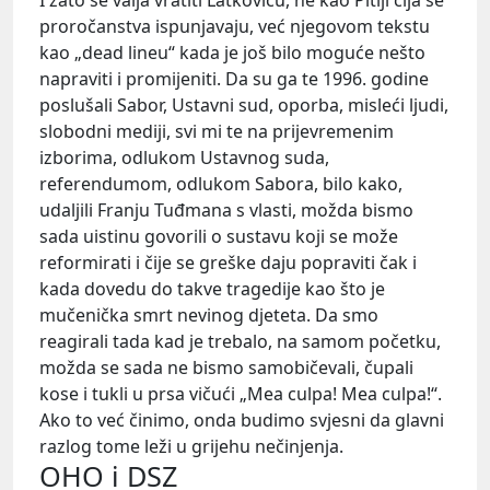
proročanstva ispunjavaju, već njegovom tekstu
kao „dead lineu“ kada je još bilo moguće nešto
napraviti i promijeniti. Da su ga te 1996. godine
poslušali Sabor, Ustavni sud, oporba, misleći ljudi,
slobodni mediji, svi mi te na prijevremenim
izborima, odlukom Ustavnog suda,
referendumom, odlukom Sabora, bilo kako,
udaljili Franju Tuđmana s vlasti, možda bismo
sada uistinu govorili o sustavu koji se može
reformirati i čije se greške daju popraviti čak i
kada dovedu do takve tragedije kao što je
mučenička smrt nevinog djeteta. Da smo
reagirali tada kad je trebalo, na samom početku,
možda se sada ne bismo samobičevali, čupali
kose i tukli u prsa vičući „Mea culpa! Mea culpa!“.
Ako to već činimo, onda budimo svjesni da glavni
razlog tome leži u grijehu nečinjenja.
OHO i DSZ