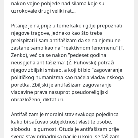
nakon vojne pobjede nad silama koje su
uzrokovale drugi veliki rat…
Pitanje je najprije u tome kako i gdje prepoznati
njegove tragove, jednako kao što treba
preispitati i sam antifašizam da se na njemu ne
zastane samo kao na ”reaktivnom fenomenu” (F.
Zenko), već da se nakon ”pedeset godina
neuspjeha antifašizma” (Ž. Puhovski) potraži
njegov zbiljski smisao, a koji bi bio ”zagovaranje
političkog humanizma kao načela vladavinskoga
poretka. Zbiljski je antifašizam zagovaranje
vladavine prava nasuprot pseudoreligijski
obrazloženoj diktaturi.
Antifašizam je moralni stav svakoga pojedinca
kako bi sačuvao subjektnost vlastite osobe,
slobodu i sigurnost. Otuda je antifašizam prije
svega stav pripadnika nacije u kojoj se fašizam