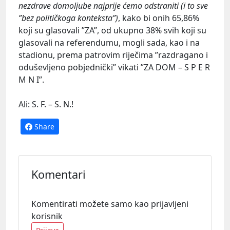
nezdrave domoljube najprije ćemo odstraniti (i to sve
”bez političkoga konteksta”)
, kako bi onih 65,86%
koji su glasovali ”ZA”, od ukupno 38% svih koji su
glasovali na referendumu, mogli sada, kao i na
stadionu, prema patrovim riječima ”razdragano i
oduševljeno pobjednički” vikati ”ZA DOM – S P E R
M N I”.
Ali: S. F. – S. N.!
Share
Komentari
Komentirati možete samo kao prijavljeni
korisnik