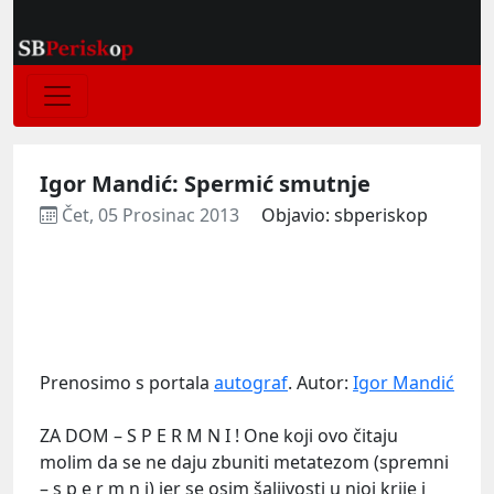
Igor Mandić: Spermić smutnje
Čet, 05 Prosinac 2013
Objavio: sbperiskop
Prenosimo s portala
autograf
. Autor:
Igor Mandić
ZA DOM – S P E R M N I ! One koji ovo čitaju
molim da se ne daju zbuniti metatezom (spremni
– s p e r m n i) jer se osim šaljivosti u njoj krije i