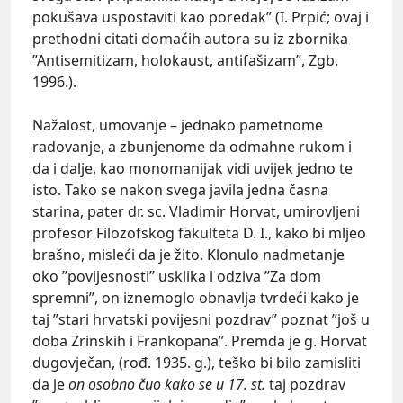
pokušava uspostaviti kao poredak” (I. Prpić; ovaj i
prethodni citati domaćih autora su iz zbornika
”Antisemitizam, holokaust, antifašizam”, Zgb.
1996.).
Nažalost, umovanje – jednako pametnome
radovanje, a zbunjenome da odmahne rukom i
da i dalje, kao monomanijak vidi uvijek jedno te
isto. Tako se nakon svega javila jedna časna
starina, pater dr. sc. Vladimir Horvat, umirovljeni
profesor Filozofskog fakulteta D. I., kako bi mljeo
brašno, misleći da je žito. Klonulo nadmetanje
oko ”povijesnosti” usklika i odziva ”Za dom
spremni”, on iznemoglo obnavlja tvrdeći kako je
taj ”stari hrvatski povijesni pozdrav” poznat ”još u
doba Zrinskih i Frankopana”. Premda je g. Horvat
dugovječan, (rođ. 1935. g.), teško bi bilo zamisliti
da je
on osobno čuo kako se u 17. st.
taj pozdrav