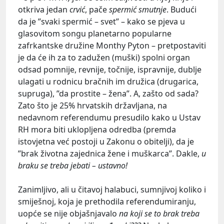
otkriva jedan
crvić
, pače
spermić smutnje
. Budući
da je ”svaki spermić – svet” – kako se pjeva u
glasovitom songu planetarno popularne
zafrkantske družine Monthy Pyton – pretpostaviti
je da će ih za to zadužen (muški) spolni organ
odsad pomnije, revnije, točnije, ispravnije, dublje
ulagati u rodnicu bračnih im družica (drugarica,
supruga), ”da prostite – žena”. A, zašto od sada?
Zato što je 25% hrvatskih državljana, na
nedavnom referendumu presudilo kako u Ustav
RH mora biti uklopljena odredba (premda
istovjetna već postoji u Zakonu o obitelji), da je
”brak životna zajednica žene i muškarca”. Dakle,
u
braku se treba jebati – ustavno!
Zanimljivo, ali u čitavoj halabuci, sumnjivoj koliko i
smiješnoj, koja je prethodila referendumiranju,
uopće se nije objašnjavalo
na koji se to brak treba