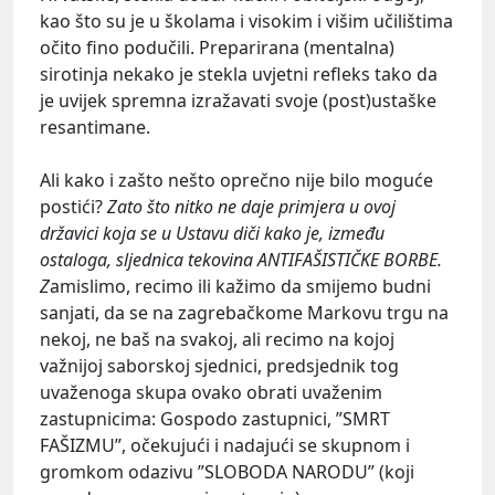
kao što su je u školama i visokim i višim učilištima
očito fino podučili. Preparirana (mentalna)
sirotinja nekako je stekla uvjetni refleks tako da
je uvijek spremna izražavati svoje (post)ustaške
resantimane.
Ali kako i zašto nešto oprečno nije bilo moguće
postići?
Zato što nitko ne daje primjera u ovoj
državici koja se u Ustavu diči kako je, između
ostaloga, sljednica tekovina ANTIFAŠISTIČKE BORBE.
Z
amislimo, recimo ili kažimo da smijemo budni
sanjati, da se na zagrebačkome Markovu trgu na
nekoj, ne baš na svakoj, ali recimo na kojoj
važnijoj saborskoj sjednici, predsjednik tog
uvaženoga skupa ovako obrati uvaženim
zastupnicima: Gospodo zastupnici, ”SMRT
FAŠIZMU”, očekujući i nadajući se skupnom i
gromkom odazivu ”SLOBODA NARODU” (koji