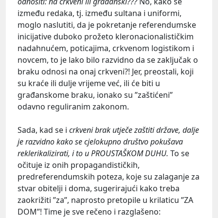
odnositi: na crkveni ili građanski???
No, kako se
između redaka, tj. između sultana i uniformi,
moglo naslutiti, da je pokretanje referendumske
inicijative duboko prožeto kleronacionalističkim
nadahnućem, poticajima, crkvenom logistikom i
novcem, to je lako bilo razvidno da se zaključak o
braku odnosi na onaj crkveni?! Jer, preostali, koji
su kraće ili dulje vrijeme već, ili će biti u
građanskome braku, ionako su ”zaštićeni”
odavno reguliranim zakonom.
Sada, kad se i
crkveni brak utječe zaštiti države, dalje
je razvidno kako se cjelokupno društvo pokušava
reklerikalizirati, i to u PROUSTAŠKOM DUHU.
To se
očituje iz onih propagandističkih,
predreferendumskih poteza, koje su zalaganje za
stvar obitelji i doma, sugerirajući kako treba
zaokrižiti ”za”, naprosto pretopile u krilaticu ”ZA
DOM”! Time je sve rečeno i razglašeno: