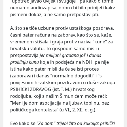
”upotrebljavao uvijek i svugdje”, pa kako o tome
nemamo audiozapisa, dobro bi bilo prinijeti kakv
pismeni dokaz, a ne samo pretpostavljati.
A, što se tiče uzbune protiv ustaškoga pozdrava,
časni pater računa na zaborav, kao što se, kaže,
vremenom stišala i graja protiv naziva ”kune” za
hrvatsku valutu. To gospodin samo misli i
pretpostavlja
jer milijuni građana još i danas
proklinju kunu
koja ih podsjeća na NDH, pa nije
istina kako pater misli da će se isti proces
(zaborava) i danas ”normalno dogoditi” i ”s
povijesnim hrvatskim pozdravom u duši svakoga
PSIHIČKI ZDRAVOG (ist. I. M.) hrvatskog
rodoljuba, koji s našim Šimunićem može reći:
”Meni je dom asocijacija na ljubav, toplinu, bez
političkoga konteksta” (u VL, 2. XII. o. g.).
Evo kako se
”Za dom” trijebi žito od kukolja: psihički