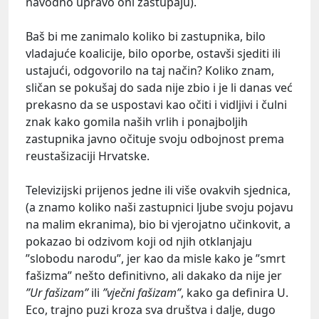
navodno upravo oni zastupaju).
Baš bi me zanimalo koliko bi zastupnika, bilo
vladajuće koalicije, bilo oporbe, ostavši sjediti ili
ustajući, odgovorilo na taj način? Koliko znam,
sličan se pokušaj do sada nije zbio i je li danas već
prekasno da se uspostavi kao očiti i vidljivi i čulni
znak kako gomila naših vrlih i ponajboljih
zastupnika javno očituje svoju odbojnost prema
reustašizaciji Hrvatske.
Televizijski prijenos jedne ili više ovakvih sjednica,
(a znamo koliko naši zastupnici ljube svoju pojavu
na malim ekranima), bio bi vjerojatno učinkovit, a
pokazao bi odzivom koji od njih otklanjaju
”slobodu narodu”, jer kao da misle kako je ”smrt
fašizma” nešto definitivno, ali dakako da nije jer
”Ur fašizam”
ili
”vječni fašizam”
, kako ga definira U.
Eco, trajno puzi kroza sva društva i dalje, dugo