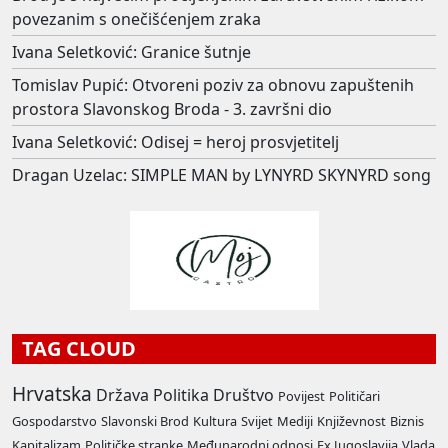
povezanim s onečišćenjem zraka
Ivana Seletković: Granice šutnje
Tomislav Pupić: Otvoreni poziv za obnovu zapuštenih
prostora Slavonskog Broda - 3. završni dio
Ivana Seletković: Odisej = heroj prosvjetitelj
Dragan Uzelac: SIMPLE MAN by LYNYRD SKYNYRD song
TAG CLOUD
Hrvatska
Država
Politika
Društvo
Povijest
Političari
Gospodarstvo
Slavonski Brod
Kultura
Svijet
Mediji
Književnost
Biznis
Kapitalizam
Političke stranke
Međunarodni odnosi
Ex Jugoslavija
Vlada