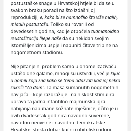
postustaške snage u Hrvatskoj htjele bi da se u
svakom braku poradi na što izdašnijoj
reprodukciji,
e, kako bi se namnožilo što više malih,
mladih postustaša
. Toliko su rovarili od
devedesetih godina, kad je otpočela
tuđmanoidna
reustašizacija lijepe naše
da su nekidan svojim
istomišljenicima uspjeli napuniti čitave tribine na
nogometnom stadionu.
Nije pitanje ni problem samo u onome izazivaču
ustašoidne galame, mnogi su ustvrdili, već je
ključ
u gomili koja zna kako se treba odazvati kad joj netko
zakriči ”Za dom”
. Ta masa sumanutih nogometnih
navijača – koje razdražuje i na niskost stimulira
upravo ta jadna infantilno-majmunska igra
nabijanja napuhane kožnate mješinice, očito je u
ovih dvadesetak godinica navodno suverene,
navodno neovisne i navodno demokratske
Hrvatske, stekla dobar kućni i obiteljski odgoj,